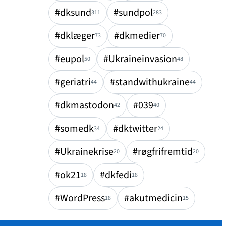
#dksund
#sundpol
311
283
#dklæger
#dkmedier
73
70
#eupol
#Ukraineinvasion
50
48
#geriatri
#standwithukraine
44
44
#dkmastodon
#039
42
40
#somedk
#dktwitter
34
24
#Ukrainekrise
#røgfrifremtid
20
20
#ok21
#dkfedi
18
18
#WordPress
#akutmedicin
18
15