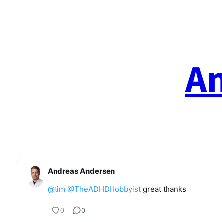
Spring
til
indhold
A
Andreas Andersen
@
tim
@
TheADHDHobbyist
great thanks
0
0