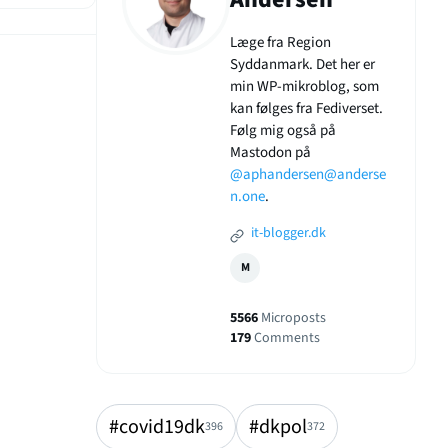
Læge fra Region
Syddanmark. Det her er
min WP-mikroblog, som
kan følges fra Fediverset.
Følg mig også på
Mastodon på
@aphandersen@anderse
n.one
.
it-blogger.dk
M
5566
Microposts
179
Comments
#covid19dk
#dkpol
396
372