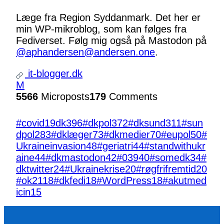
Læge fra Region Syddanmark. Det her er
min WP-mikroblog, som kan følges fra
Fediverset. Følg mig også på Mastodon på
@aphandersen@andersen.one
.
it-blogger.dk
M
5566
Microposts
179
Comments
#covid19dk
396
#dkpol
372
#dksund
311
#sun
dpol
283
#dklæger
73
#dkmedier
70
#eupol
50
#
Ukraineinvasion
48
#geriatri
44
#standwithukr
aine
44
#dkmastodon
42
#039
40
#somedk
34
#
dktwitter
24
#Ukrainekrise
20
#røgfrifremtid
20
#ok21
18
#dkfedi
18
#WordPress
18
#akutmed
icin
15