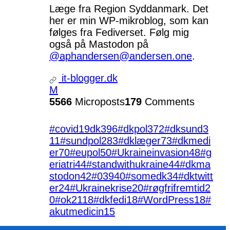
Læge fra Region Syddanmark. Det
her er min WP-mikroblog, som kan
følges fra Fediverset. Følg mig
også på Mastodon på
@aphandersen@andersen.one
.
it-blogger.dk
M
5566
Microposts
179
Comments
#covid19dk
396
#dkpol
372
#dksund
3
11
#sundpol
283
#dklæger
73
#dkmedi
er
70
#eupol
50
#Ukraineinvasion
48
#g
eriatri
44
#standwithukraine
44
#dkma
stodon
42
#039
40
#somedk
34
#dktwitt
er
24
#Ukrainekrise
20
#røgfrifremtid
2
0
#ok21
18
#dkfedi
18
#WordPress
18
#
akutmedicin
15