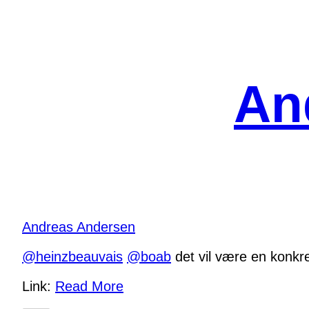
Spring
til
indhold
An
Andreas Andersen
@
heinzbeauvais
@
boab
det vil være en konkre
Link:
Read More