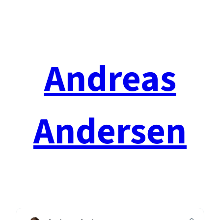
Spring
til
indhold
Andreas
Andersen