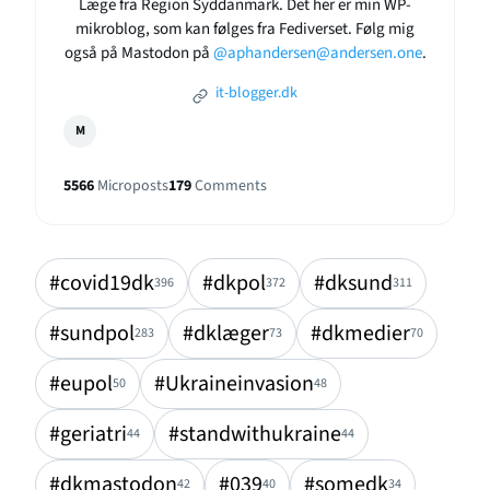
Læge fra Region Syddanmark. Det her er min WP-
mikroblog, som kan følges fra Fediverset. Følg mig
også på Mastodon på
@aphandersen@andersen.one
.
it-blogger.dk
M
5566
Microposts
179
Comments
#covid19dk
#dkpol
#dksund
396
372
311
#sundpol
#dklæger
#dkmedier
283
73
70
#eupol
#Ukraineinvasion
50
48
#geriatri
#standwithukraine
44
44
#dkmastodon
#039
#somedk
42
40
34