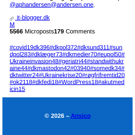
@aphandersen@andersen.one
.
it-blogger.dk
M
5566
Microposts
179
Comments
#covid19dk
396
#dkpol
372
#dksund
311
#sun
dpol
283
#dklæger
73
#dkmedier
70
#eupol
50
#
Ukraineinvasion
48
#geriatri
44
#standwithukr
aine
44
#dkmastodon
42
#039
40
#somedk
34
#
dktwitter
24
#Ukrainekrise
20
#røgfrifremtid
20
#ok21
18
#dkfedi
18
#WordPress
18
#akutmed
icin
15
© 2026 –
Ansico