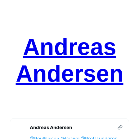
Spring
til
indhold
Andreas
Andersen
Andreas Andersen
@PoulNissen
@larswp
@ProfJLundgren