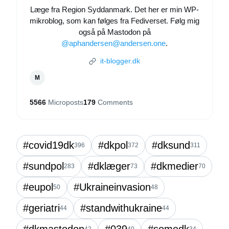
Læge fra Region Syddanmark. Det her er min WP-
mikroblog, som kan følges fra Fediverset. Følg mig
også på Mastodon på
@aphandersen@andersen.one
.
it-blogger.dk
M
5566
Microposts
179
Comments
#covid19dk
#dkpol
#dksund
396
372
311
#sundpol
#dklæger
#dkmedier
283
73
70
#eupol
#Ukraineinvasion
50
48
#geriatri
#standwithukraine
44
44
#dkmastodon
#039
#somedk