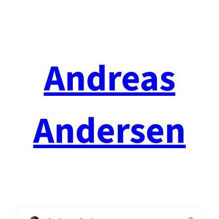
Spring
til
indhold
Andreas
Andersen