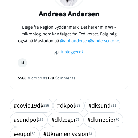
Andreas Andersen
Læge fra Region Syddanmark. Det her er min WP-
mikroblog, som kan følges fra Fediverset. Følg mig
også på Mastodon på
@aphandersen@andersen.one
.
it-blogger.dk
M
5566
Microposts
179
Comments
#covid19dk
#dkpol
#dksund
396
372
311
#sundpol
#dklæger
#dkmedier
283
73
70
#eupol
#Ukraineinvasion
50
48