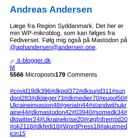
Andreas Andersen
Læge fra Region Syddanmark. Det her er
min WP-mikroblog, som kan følges fra
Fediverset. Følg mig også på Mastodon på
@aphandersen@andersen.one
.
it-blogger.dk
M
5566
Microposts
179
Comments
#covid19dk
396
#dkpol
372
#dksund
311
#sun
dpol
283
#dklæger
73
#dkmedier
70
#eupol
50
#
Ukraineinvasion
48
#geriatri
44
#standwithukr
aine
44
#dkmastodon
42
#039
40
#somedk
34
#
dktwitter
24
#Ukrainekrise
20
#røgfrifremtid
20
#ok21
18
#dkfedi
18
#WordPress
18
#akutmed
icin
15