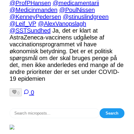
@ProfPHansen
@medicamentarii
@Medicinmanden
@PoulNissen
@KenneyPedersen
@stinuslindgreen
@Leif_VP
@AlexVanopslagh
@SSTSundhed
Ja, det er klart at
AstraZeneca-vaccinens udgåelse af
vaccinationsprogrammet vil have
økonomisk betydning. Det er et politisk
spørgsmål om der skal bruges penge på
det, men ikke anderledes end mange af de
andre prioriteter der er set under COVID-
19 epidemien
0
0
Search