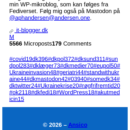
min WP-mikroblog, som kan følges fra
Fediverset. Følg mig også på Mastodon på
@aphandersen@andersen.one
.
it-blogger.dk
M
5566
Microposts
179
Comments
#covid19dk
396
#dkpol
372
#dksund
311
#sun
dpol
283
#dklæger
73
#dkmedier
70
#eupol
50
#
Ukraineinvasion
48
#geriatri
44
#standwithukr
aine
44
#dkmastodon
42
#039
40
#somedk
34
#
dktwitter
24
#Ukrainekrise
20
#røgfrifremtid
20
#ok21
18
#dkfedi
18
#WordPress
18
#akutmed
icin
15
© 2026 –
Ansico