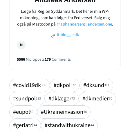
Læge fra Region Syddanmark. Det her er min WP-
mikroblog, som kan følges fra Fediverset. Følg mig
også på Mastodon på
@aphandersen@andersen.one
.
it-blogger.dk
M
5566
Microposts
179
Comments
#covid19dk
#dkpol
#dksund
396
372
311
#sundpol
#dklæger
#dkmedier
283
73
70
#eupol
#Ukraineinvasion
50
48
#geriatri
#standwithukraine
44
44