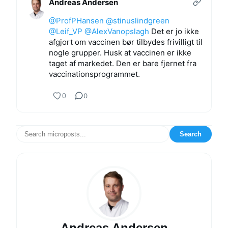
Andreas Andersen
@ProfPHansen
@stinuslindgreen
@Leif_VP
@AlexVanopslagh
Det er jo ikke
afgjort om vaccinen bør tilbydes frivilligt til
nogle grupper. Husk at vaccinen er ikke
taget af markedet. Den er bare fjernet fra
vaccinationsprogrammet.
0
0
Search
Andreas Andersen