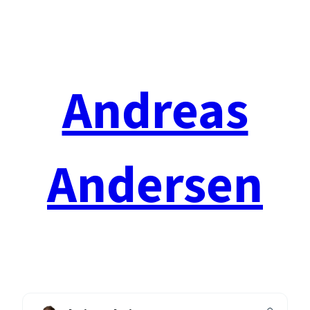
Spring
til
indhold
Andreas
Andersen