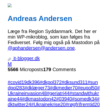
Andreas Andersen
Læge fra Region Syddanmark. Det her er
min WP-mikroblog, som kan følges fra
Fediverset. Følg mig også på Mastodon på
@aphandersen@andersen.one
.
it-blogger.dk
M
5566
Microposts
179
Comments
#covid19dk
396
#dkpol
372
#dksund
311
#sun
dpol
283
#dklæger
73
#dkmedier
70
#eupol
50
#
Ukraineinvasion
48
#geriatri
44
#standwithukr
aine
44
#dkmastodon
42
#039
40
#somedk
34
#
dktwitter
24
#Ukrainekrise
20
#røgfrifremtid
20