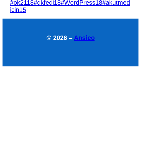
#ok21
18
#dkfedi
18
#WordPress
18
#akutmed
icin
15
© 2026 –
Ansico