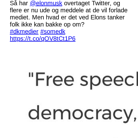
Så har
@elonmusk
overtaget Twitter, og
flere er nu ude og meddele at de vil forlade
mediet. Men hvad er det ved Elons tanker
folk ikke kan bakke op om?
#dkmedier
#somedk
https://t.co/qOV8tCt1P6