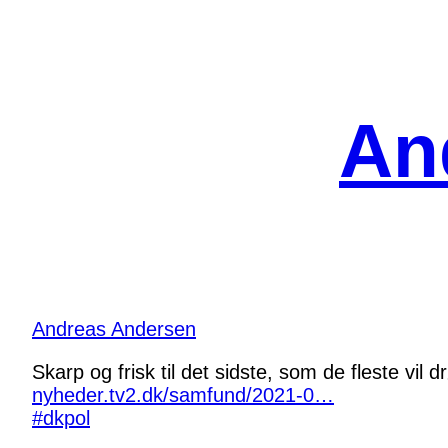
Spring
til
indhold
An
Andreas Andersen
Skarp og frisk til det sidste, som de fleste vil 
nyheder.tv2.dk/samfund/2021-0…
#dkpol