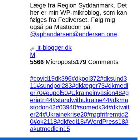
Læge fra Region Syddanmark. Det
her er min WP-mikroblog, som kan
følges fra Fediverset. Følg mig
også på Mastodon på
@aphandersen@andersen.one
.
it-blogger.dk
M
5566
Microposts
179
Comments
#covid19dk
396
#dkpol
372
#dksund
3
11
#sundpol
283
#dklæger
73
#dkmedi
er
70
#eupol
50
#Ukraineinvasion
48
#g
eriatri
44
#standwithukraine
44
#dkma
stodon
42
#039
40
#somedk
34
#dktwitt
er
24
#Ukrainekrise
20
#røgfrifremtid
2
0
#ok21
18
#dkfedi
18
#WordPress
18
#
akutmedicin
15