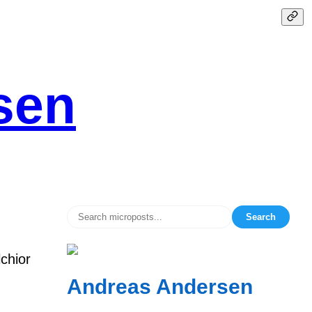
sen
Search
lchior
Andreas Andersen