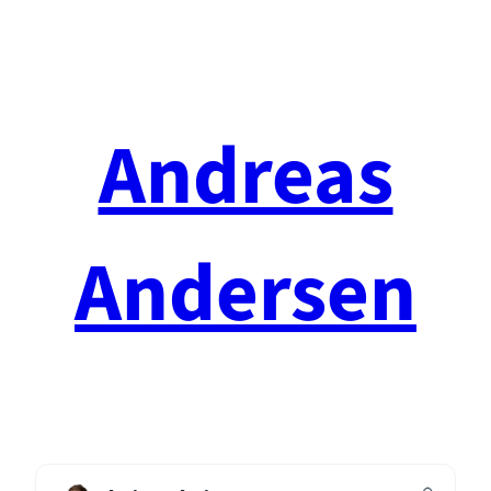
Spring
til
indhold
Andreas
Andersen