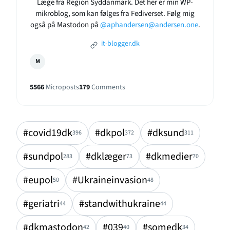
Læge fra Region Syddanmark. Det her er min WP-
mikroblog, som kan følges fra Fediverset. Følg mig
også på Mastodon på
@aphandersen@andersen.one
.
it-blogger.dk
M
5566
Microposts
179
Comments
#covid19dk
#dkpol
#dksund
396
372
311
#sundpol
#dklæger
#dkmedier
283
73
70
#eupol
#Ukraineinvasion
50
48
#geriatri
#standwithukraine
44
44
#dkmastodon
#039
#somedk
42
40
34