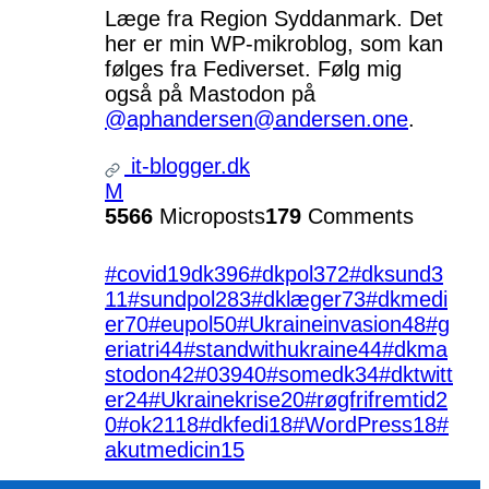
Læge fra Region Syddanmark. Det
her er min WP-mikroblog, som kan
følges fra Fediverset. Følg mig
også på Mastodon på
@aphandersen@andersen.one
.
it-blogger.dk
M
5566
Microposts
179
Comments
#covid19dk
396
#dkpol
372
#dksund
3
11
#sundpol
283
#dklæger
73
#dkmedi
er
70
#eupol
50
#Ukraineinvasion
48
#g
eriatri
44
#standwithukraine
44
#dkma
stodon
42
#039
40
#somedk
34
#dktwitt
er
24
#Ukrainekrise
20
#røgfrifremtid
2
0
#ok21
18
#dkfedi
18
#WordPress
18
#
akutmedicin
15