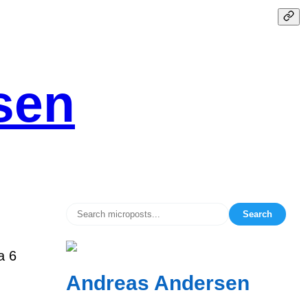
sen
Search
a 6
Andreas Andersen