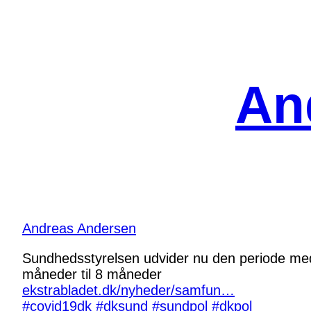
Spring
til
indhold
An
Andreas Andersen
Sundhedsstyrelsen udvider nu den periode med g
måneder til 8 måneder
ekstrabladet.dk/nyheder/samfun…
#covid19dk
#dksund
#sundpol
#dkpol