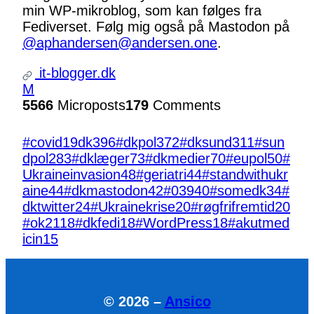
min WP-mikroblog, som kan følges fra
Fediverset. Følg mig også på Mastodon på
@aphandersen@andersen.one
.
it-blogger.dk
M
5566
Microposts
179
Comments
#covid19dk
396
#dkpol
372
#dksund
311
#sun
dpol
283
#dklæger
73
#dkmedier
70
#eupol
50
#
Ukraineinvasion
48
#geriatri
44
#standwithukr
aine
44
#dkmastodon
42
#039
40
#somedk
34
#
dktwitter
24
#Ukrainekrise
20
#røgfrifremtid
20
#ok21
18
#dkfedi
18
#WordPress
18
#akutmed
icin
15
© 2026 –
Ansico