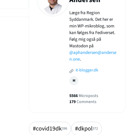
Læge fra Region
Syddanmark. Det her er
min WP-mikroblog, som
kan følges fra Fediverset.
Følg mig også på
Mastodon på
@aphandersen@anderse
n.one
.
it-blogger.dk
M
5566
Microposts
179
Comments
#covid19dk
#dkpol
396
372