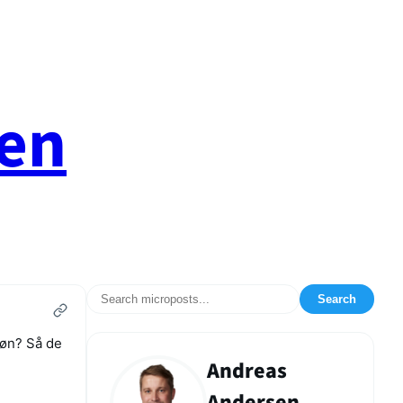
en
Search
løn? Så de
Andreas
Andersen