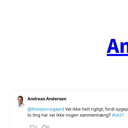
Spring
til
indhold
A
Andreas Andersen
@theisborregaard
Vel ikke helt rigtigt, fordi syg
to ting har vel ikke nogen sammenhæng?
#ok21
0
0