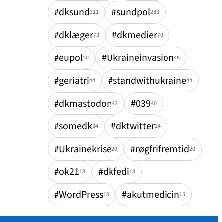
#dksund
#sundpol
311
283
#dklæger
#dkmedier
73
70
#eupol
#Ukraineinvasion
50
48
#geriatri
#standwithukraine
44
44
#dkmastodon
#039
42
40
#somedk
#dktwitter
34
24
#Ukrainekrise
#røgfrifremtid
20
20
#ok21
#dkfedi
18
18
#WordPress
#akutmedicin
18
15