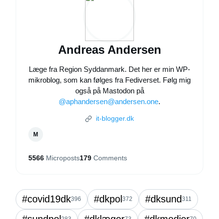
Andreas Andersen
Læge fra Region Syddanmark. Det her er min WP-
mikroblog, som kan følges fra Fediverset. Følg mig
også på Mastodon på
@aphandersen@andersen.one
.
it-blogger.dk
M
5566
Microposts
179
Comments
#covid19dk
#dkpol
#dksund
396
372
311
#sundpol
#dklæger
#dkmedier