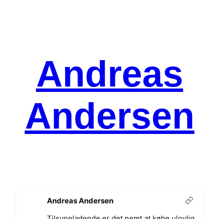
Spring
til
indhold
Andreas
Andersen
Andreas Andersen
Tilsyneladende er det nemt at købe ulovlig