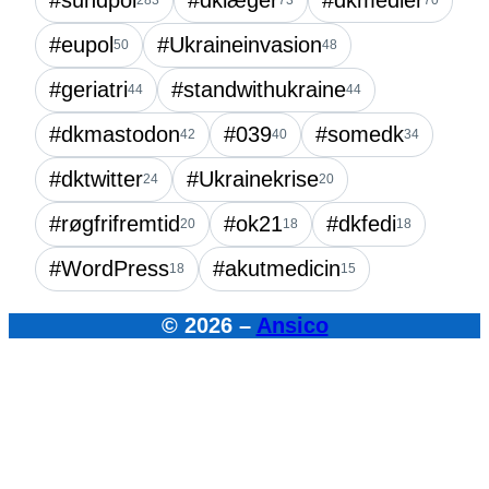
283
73
70
#eupol
#Ukraineinvasion
50
48
#geriatri
#standwithukraine
44
44
#dkmastodon
#039
#somedk
42
40
34
#dktwitter
#Ukrainekrise
24
20
#røgfrifremtid
#ok21
#dkfedi
20
18
18
#WordPress
#akutmedicin
18
15
© 2026 –
Ansico