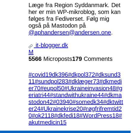
Læge fra Region Syddanmark. Det
her er min WP-mikroblog, som kan
følges fra Fediverset. Følg mig
også på Mastodon på
@aphandersen@andersen.one
.
it-blogger.dk
M
5566
Microposts
179
Comments
#covid19dk
396
#dkpol
372
#dksund
3
11
#sundpol
283
#dklæger
73
#dkmedi
er
70
#eupol
50
#Ukraineinvasion
48
#g
eriatri
44
#standwithukraine
44
#dkma
stodon
42
#039
40
#somedk
34
#dktwitt
er
24
#Ukrainekrise
20
#røgfrifremtid
2
0
#ok21
18
#dkfedi
18
#WordPress
18
#
akutmedicin
15