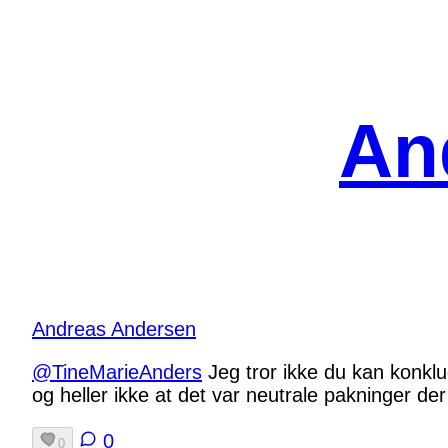
Spring
til
indhold
An
Andreas Andersen
@TineMarieAnders
Jeg tror ikke du kan konkl
og heller ikke at det var neutrale pakninger der
0
0