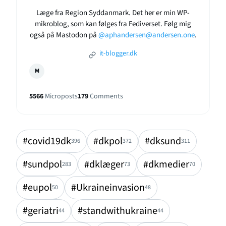
Læge fra Region Syddanmark. Det her er min WP-
mikroblog, som kan følges fra Fediverset. Følg mig
også på Mastodon på
@aphandersen@andersen.one
.
it-blogger.dk
M
5566
Microposts
179
Comments
#covid19dk
#dkpol
#dksund
396
372
311
#sundpol
#dklæger
#dkmedier
283
73
70
#eupol
#Ukraineinvasion
50
48
#geriatri
#standwithukraine
44
44