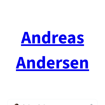
Spring
til
indhold
Andreas
Andersen