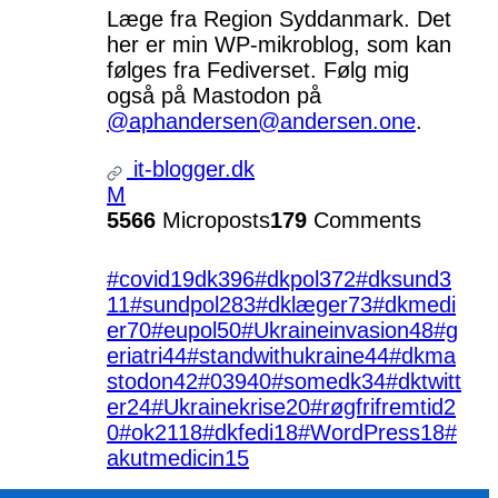
Læge fra Region Syddanmark. Det
her er min WP-mikroblog, som kan
følges fra Fediverset. Følg mig
også på Mastodon på
@aphandersen@andersen.one
.
it-blogger.dk
M
5566
Microposts
179
Comments
#covid19dk
396
#dkpol
372
#dksund
3
11
#sundpol
283
#dklæger
73
#dkmedi
er
70
#eupol
50
#Ukraineinvasion
48
#g
eriatri
44
#standwithukraine
44
#dkma
stodon
42
#039
40
#somedk
34
#dktwitt
er
24
#Ukrainekrise
20
#røgfrifremtid
2
0
#ok21
18
#dkfedi
18
#WordPress
18
#
akutmedicin
15