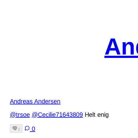
Spring
til
indhold
An
Andreas Andersen
@trsoe
@Cecilie71643809
Helt enig
0
0