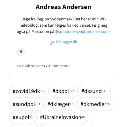
Andreas Andersen
Læge fra Region Syddanmark. Det her er min WP-
mikroblog, som kan følges fra Fediverset. Følg mig
også på Mastodon på
@aphandersen@andersen.one
.
it-blogger.dk
M
5566
Microposts
179
Comments
#covid19dk
#dkpol
#dksund
396
372
311
#sundpol
#dklæger
#dkmedier
283
73
70
#eupol
#Ukraineinvasion
50
48