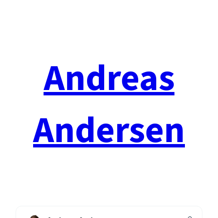
Spring
til
indhold
Andreas
Andersen