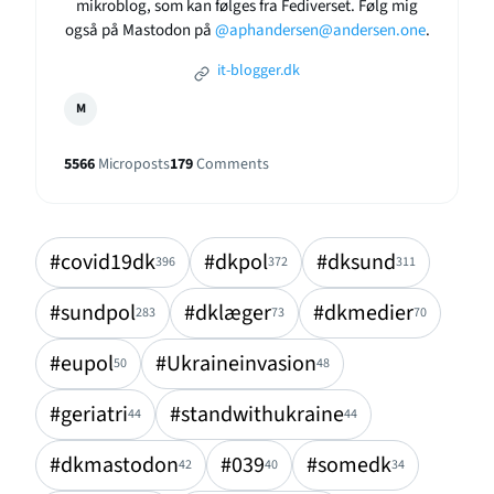
mikroblog, som kan følges fra Fediverset. Følg mig
også på Mastodon på
@aphandersen@andersen.one
.
it-blogger.dk
M
5566
Microposts
179
Comments
#covid19dk
#dkpol
#dksund
396
372
311
#sundpol
#dklæger
#dkmedier
283
73
70
#eupol
#Ukraineinvasion
50
48
#geriatri
#standwithukraine
44
44
#dkmastodon
#039
#somedk
42
40
34