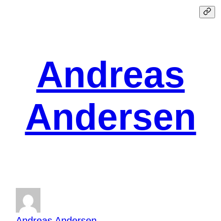
Spring
til
indhold
Andreas
Andersen
Andreas Andersen