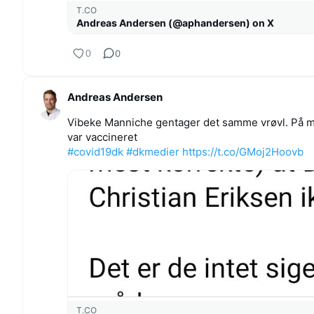
T.CO
Andreas Andersen (@aphandersen) on X
0
0
Andreas Andersen
Vibeke Manniche gentager det samme vrøvl. På mød
var vaccineret
#covid19dk
#dkmedier
https://t.co/GMoj2Hoovb
T.CO