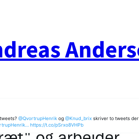
ndreas Anders
 tweets?
@QvortrupHenrik
og
@Knud_brix
skriver to tweets der
ortrupHenrik…
https://t.co/pSrxo8VHPb