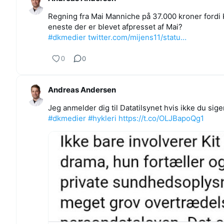
Regning fra Mai Manniche på 37.000 kroner fordi K
eneste der er blevet afpresset af Mai?
#dkmedier
twitter.com/mijens11/statu…
0
0
Andreas Andersen
Jeg anmelder dig til Datatilsynet hvis ikke du si
#dkmedier
#hykleri
https://t.co/OLJBapoQg1