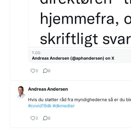
T.CO
Andreas Andersen (@aphandersen) on X
0
0
Andreas Andersen
Hvis du støtter råd fra myndighederne så er du bl
#covid19dk
#dkmedier
0
0