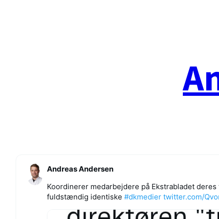
Spring
til
indhold
A
Andreas Andersen
Koordinerer medarbejdere på Ekstrabladet deres
fuldstændig identiske
#dkmedier
twitter.com/Qv