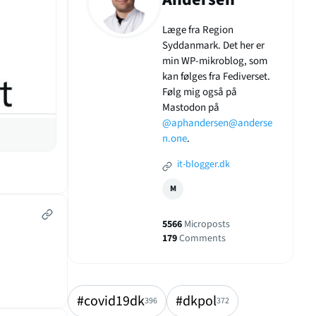
Læge fra Region
Syddanmark. Det her er
min WP-mikroblog, som
kan følges fra Fediverset.
Følg mig også på
Mastodon på
@aphandersen@anderse
n.one
.
it-blogger.dk
M
5566
Microposts
179
Comments
#covid19dk
#dkpol
396
372