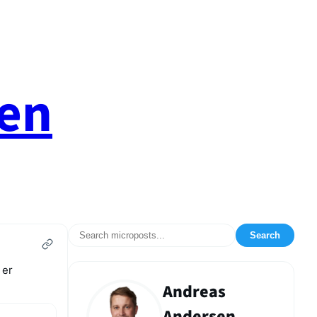
en
Search
 er
Andreas
Andersen