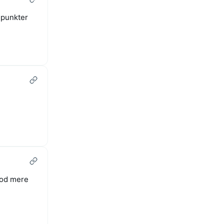
epunkter
mod mere