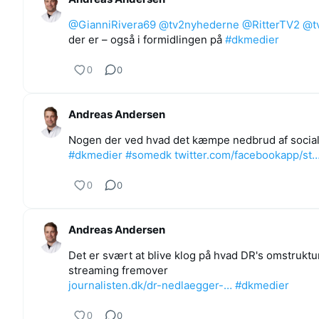
@GianniRivera69
@tv2nyhederne
@RitterTV2
@t
der er – også i formidlingen på
#dkmedier
0
0
Andreas Andersen
Nogen der ved hvad det kæmpe nedbrud af social
#dkmedier
#somedk
twitter.com/facebookapp/st
0
0
Andreas Andersen
Det er svært at blive klog på hvad DR's omstrukt
streaming fremover
journalisten.dk/dr-nedlaegger-…
#dkmedier
0
0