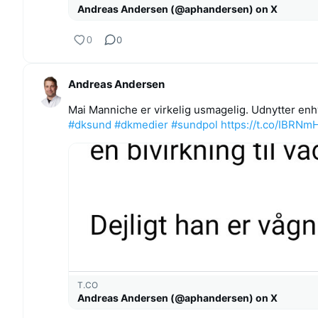
Andreas Andersen (@aphandersen) on X
0
0
Andreas Andersen
Mai Manniche er virkelig usmagelig. Udnytter enhv
#dksund
#dkmedier
#sundpol
https://t.co/IBRN
T.CO
Andreas Andersen (@aphandersen) on X