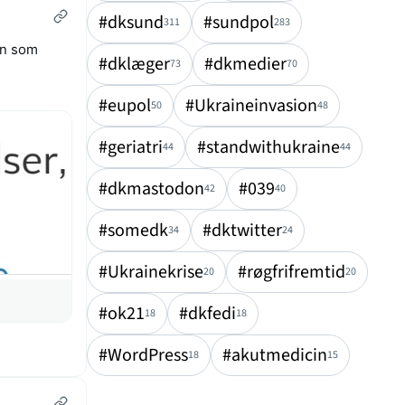
#dksund
#sundpol
311
283
en som
#dklæger
#dkmedier
73
70
#eupol
#Ukraineinvasion
50
48
#geriatri
#standwithukraine
44
44
#dkmastodon
#039
42
40
#somedk
#dktwitter
34
24
#Ukrainekrise
#røgfrifremtid
20
20
#ok21
#dkfedi
18
18
#WordPress
#akutmedicin
18
15