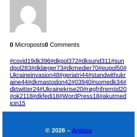
0
Microposts
0
Comments
#covid19dk
396
#dkpol
372
#dksund
311
#sun
dpol
283
#dklæger
73
#dkmedier
70
#eupol
50
#
Ukraineinvasion
48
#geriatri
44
#standwithukr
aine
44
#dkmastodon
42
#039
40
#somedk
34
#
dktwitter
24
#Ukrainekrise
20
#røgfrifremtid
20
#ok21
18
#dkfedi
18
#WordPress
18
#akutmed
icin
15
© 2026 –
Ansico