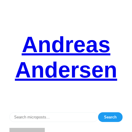
Spring
til
indhold
Andreas
Andersen
Search