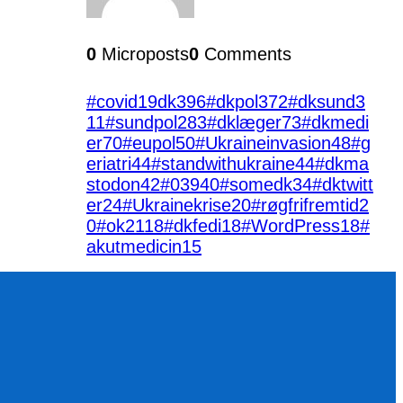
0
Microposts
0
Comments
#covid19dk
396
#dkpol
372
#dksund
3
11
#sundpol
283
#dklæger
73
#dkmedi
er
70
#eupol
50
#Ukraineinvasion
48
#g
eriatri
44
#standwithukraine
44
#dkma
stodon
42
#039
40
#somedk
34
#dktwitt
er
24
#Ukrainekrise
20
#røgfrifremtid
2
0
#ok21
18
#dkfedi
18
#WordPress
18
#
akutmedicin
15