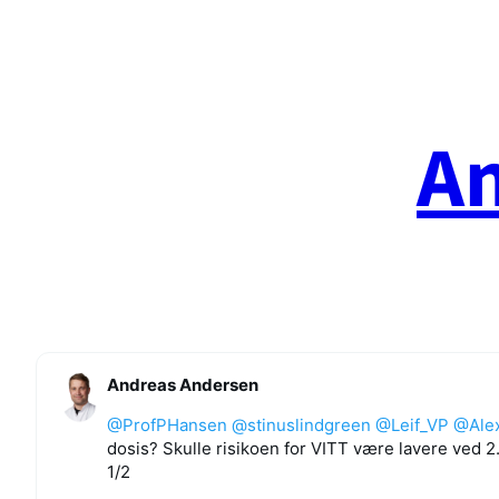
Spring
til
indhold
A
Andreas Andersen
@ProfPHansen
@stinuslindgreen
@Leif_VP
@Ale
dosis? Skulle risikoen for VITT være lavere ved 2
1/2