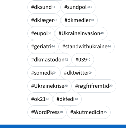
#dksund
#sundpol
311
283
#dklæger
#dkmedier
73
70
#eupol
#Ukraineinvasion
50
48
#geriatri
#standwithukraine
44
44
#dkmastodon
#039
42
40
#somedk
#dktwitter
34
24
#Ukrainekrise
#røgfrifremtid
20
20
#ok21
#dkfedi
18
18
#WordPress
#akutmedicin
18
15