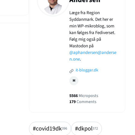
Læge fra Region
Syddanmark. Det her er
min WP-mikroblog, som
kan følges fra Fediverset.
Følg mig også på
Mastodon på
@aphandersen@anderse
n.one
.
it-blogger.dk
M
5566
Microposts
179
Comments
#covid19dk
#dkpol
396
372