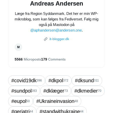
Andreas Andersen
Læge fra Region Syddanmark. Det her er min WP-
mikroblog, som kan følges fra Fediverset. Følg mig
også på Mastodon på
@aphandersen@andersen.one
.
it-blogger.dk
M
5566
Microposts
179
Comments
#covid19dk
#dkpol
#dksund
396
372
311
#sundpol
#dklæger
#dkmedier
283
73
70
#eupol
#Ukraineinvasion
50
48
#geriatri
#standwithukraine
44
44