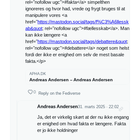
rel="nofollow ugc">#fakta</a> simpelthen
ignoreres og hvor had, vrede og frygt bruges til at
manipulere vores <a
href="
https://mastodon.social/tags/f%C3%A6llessk
ab&quot
; rel="nofollow ugc">#fællesskab</a>. Man
kan ikke længere <a
href="
https://mastodon.social/tags/debattere&quot
;
rel="nofollow ugc">#debattere</a> noget som helst
fordi der ikke er enighed om selv de mest basale
fakta.</p>
APHA.DK
Andreas Andersen – Andreas Andersen
0
Reply on the Fediverse
Andreas Andersen
31. marts 2025 · 22:02
Ja, det er virkelig skørt at der nu ikke engang
er enighed om hvad fakta er længere. Fakta
er jo ikke holdninger