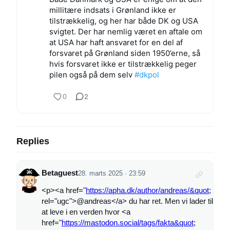
millitære indsats i Grønland ikke er
tilstrækkelig, og her har både DK og USA
svigtet. Der har nemlig været en aftale om
at USA har haft ansvaret for en del af
forsvaret på Grønland siden 1950’erne, så
hvis forsvaret ikke er tilstrækkelig peger
pilen også på dem selv
#
dkpol
0
2
Replies
Betaguest
28. marts 2025 · 23:59
<p><a href="
https://apha.dk/author/andreas/&quot
;
rel="ugc">@andreas</a> du har ret. Men vi lader til
at leve i en verden hvor <a
href="
https://mastodon.social/tags/fakta&quot
;