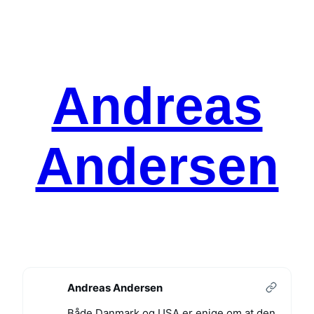
Spring
til
indhold
Andreas
Andersen
Andreas Andersen
Både Danmark og USA er enige om at den