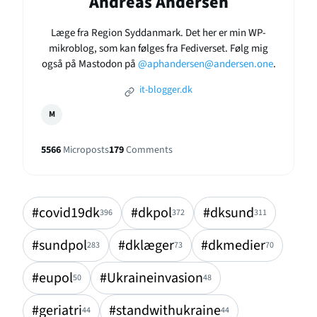
Andreas Andersen
Læge fra Region Syddanmark. Det her er min WP-
mikroblog, som kan følges fra Fediverset. Følg mig
også på Mastodon på
@aphandersen@andersen.one
.
it-blogger.dk
M
5566
Microposts
179
Comments
#covid19dk
#dkpol
#dksund
396
372
311
#sundpol
#dklæger
#dkmedier
283
73
70
#eupol
#Ukraineinvasion
50
48
#geriatri
#standwithukraine
44
44