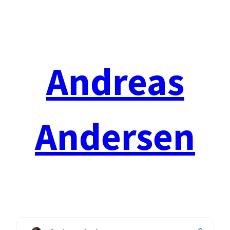
Spring
til
indhold
Andreas
Andersen