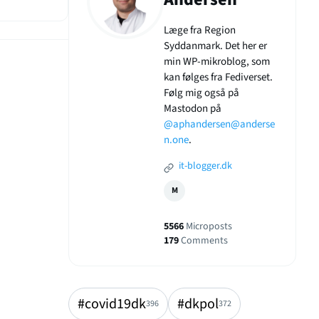
Læge fra Region
Syddanmark. Det her er
min WP-mikroblog, som
kan følges fra Fediverset.
Følg mig også på
Mastodon på
@aphandersen@anderse
n.one
.
it-blogger.dk
M
5566
Microposts
179
Comments
#covid19dk
#dkpol
396
372