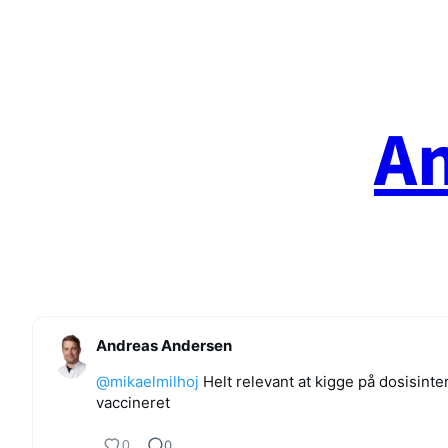
Spring
til
indhold
A
Andreas Andersen
@mikaelmilhoj
Helt relevant at kigge på dosisinte
vaccineret
0
0