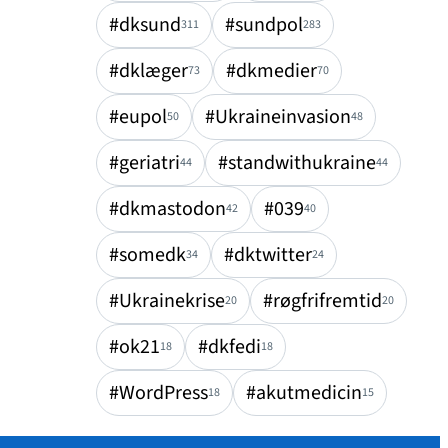
#dksund
#sundpol
311
283
#dklæger
#dkmedier
73
70
#eupol
#Ukraineinvasion
50
48
#geriatri
#standwithukraine
44
44
#dkmastodon
#039
42
40
#somedk
#dktwitter
34
24
#Ukrainekrise
#røgfrifremtid
20
20
#ok21
#dkfedi
18
18
#WordPress
#akutmedicin
18
15