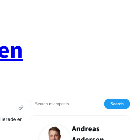
en
Search
allerede er
Andreas
Andersen