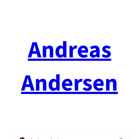
Spring
til
indhold
Andreas
Andersen