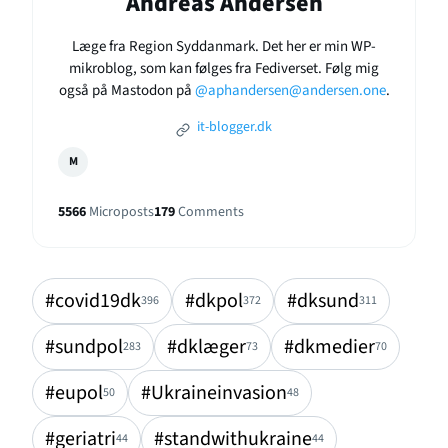
Andreas Andersen
Læge fra Region Syddanmark. Det her er min WP-
mikroblog, som kan følges fra Fediverset. Følg mig
også på Mastodon på
@aphandersen@andersen.one
.
it-blogger.dk
M
5566
Microposts
179
Comments
#covid19dk
#dkpol
#dksund
396
372
311
#sundpol
#dklæger
#dkmedier
283
73
70
#eupol
#Ukraineinvasion
50
48
#geriatri
#standwithukraine
44
44