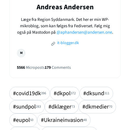
Andreas Andersen
Læge fra Region Syddanmark. Det her er min WP-
mikroblog, som kan følges fra Fediverset. Følg mig
også på Mastodon på
@aphandersen@andersen.one
.
it-blogger.dk
M
5566
Microposts
179
Comments
#covid19dk
#dkpol
#dksund
396
372
311
#sundpol
#dklæger
#dkmedier
283
73
70
#eupol
#Ukraineinvasion
50
48