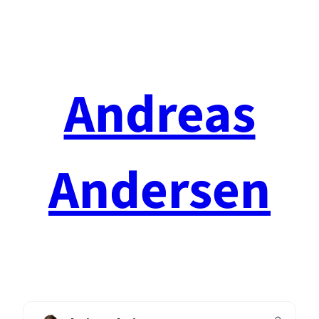
Spring
til
indhold
Andreas
Andersen