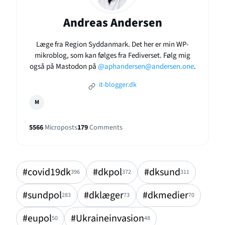
Andreas Andersen
Læge fra Region Syddanmark. Det her er min WP-
mikroblog, som kan følges fra Fediverset. Følg mig
også på Mastodon på
@aphandersen@andersen.one
.
it-blogger.dk
M
5566
Microposts
179
Comments
#covid19dk
#dkpol
#dksund
396
372
311
#sundpol
#dklæger
#dkmedier
283
73
70
#eupol
#Ukraineinvasion
50
48