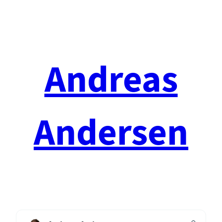
Spring
til
indhold
Andreas
Andersen