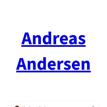
Spring
til
indhold
Andreas
Andersen