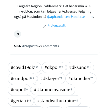
Læge fra Region Syddanmark. Det her er min WP-
mikroblog, som kan følges fra Fediverset. Følg mig
også på Mastodon på
@aphandersen@andersen.one
.
it-blogger.dk
M
5566
Microposts
179
Comments
#covid19dk
#dkpol
#dksund
396
372
311
#sundpol
#dklæger
#dkmedier
283
73
70
#eupol
#Ukraineinvasion
50
48
#geriatri
#standwithukraine
44
44