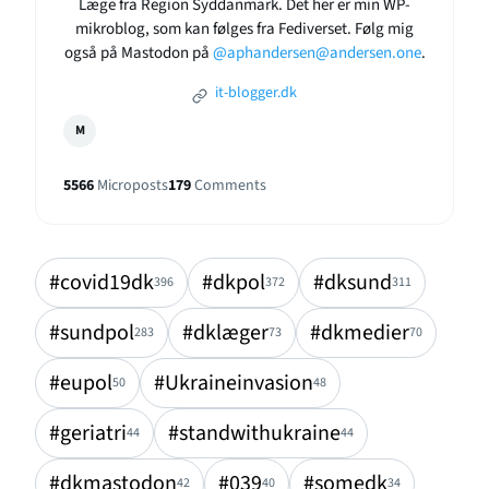
Læge fra Region Syddanmark. Det her er min WP-
mikroblog, som kan følges fra Fediverset. Følg mig
også på Mastodon på
@aphandersen@andersen.one
.
it-blogger.dk
M
5566
Microposts
179
Comments
#covid19dk
#dkpol
#dksund
396
372
311
#sundpol
#dklæger
#dkmedier
283
73
70
#eupol
#Ukraineinvasion
50
48
#geriatri
#standwithukraine
44
44
#dkmastodon
#039
#somedk
42
40
34