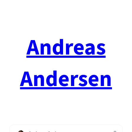
Spring
til
indhold
Andreas
Andersen