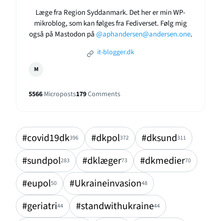
Læge fra Region Syddanmark. Det her er min WP-
mikroblog, som kan følges fra Fediverset. Følg mig
også på Mastodon på
@aphandersen@andersen.one
.
it-blogger.dk
M
5566
Microposts
179
Comments
#covid19dk
#dkpol
#dksund
396
372
311
#sundpol
#dklæger
#dkmedier
283
73
70
#eupol
#Ukraineinvasion
50
48
#geriatri
#standwithukraine
44
44