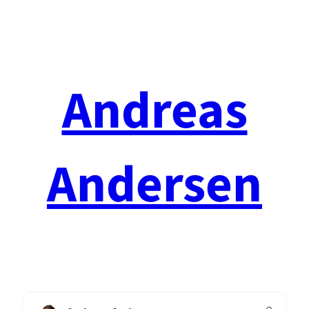
Spring
til
indhold
Andreas
Andersen