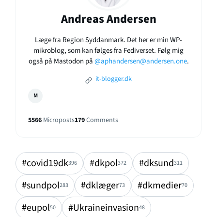
Andreas Andersen
Læge fra Region Syddanmark. Det her er min WP-
mikroblog, som kan følges fra Fediverset. Følg mig
også på Mastodon på
@aphandersen@andersen.one
.
it-blogger.dk
M
5566
Microposts
179
Comments
#covid19dk
#dkpol
#dksund
396
372
311
#sundpol
#dklæger
#dkmedier
283
73
70
#eupol
#Ukraineinvasion
50
48