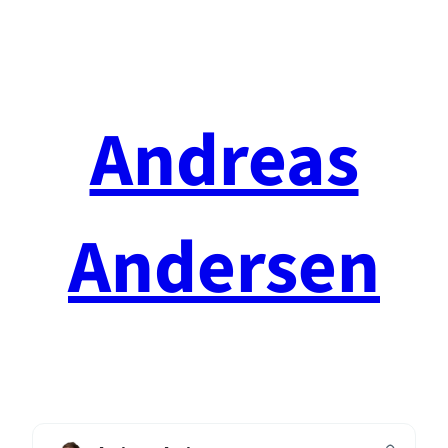
Spring
til
indhold
Andreas
Andersen