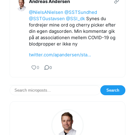
Andreas Andersen
@NielsANielsen
@SSTSundhed
@SSTGustavsen
@SSI_dk
Synes du
fordrejer mine ord og cherry picker efter
din egen dagsorden. Min kommentar gik
på at associationen mellem COVID-19 og
blodpropper er ikke ny
twitter.com/apandersen/sta…
0
0
Search