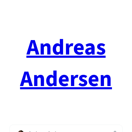
Spring
til
indhold
Andreas
Andersen