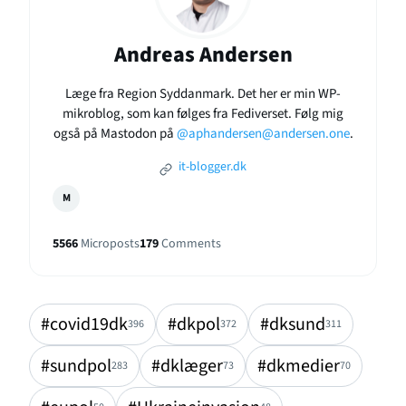
Andreas Andersen
Læge fra Region Syddanmark. Det her er min WP-
mikroblog, som kan følges fra Fediverset. Følg mig
også på Mastodon på
@aphandersen@andersen.one
.
it-blogger.dk
M
5566
Microposts
179
Comments
#covid19dk
#dkpol
#dksund
396
372
311
#sundpol
#dklæger
#dkmedier
283
73
70