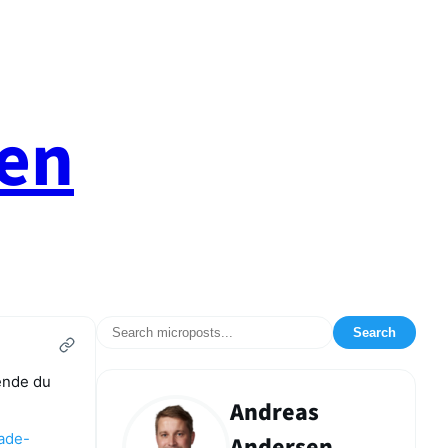
en
Search
kende du
Andreas
aade-
Andersen