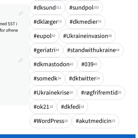
#dksund
#sundpol
311
283
#dklæger
#dkmedier
73
70
med SST i
for ofrene
#eupol
#Ukraineinvasion
50
48
#geriatri
#standwithukraine
44
44
#dkmastodon
#039
42
40
#somedk
#dktwitter
34
24
#Ukrainekrise
#røgfrifremtid
20
20
#ok21
#dkfedi
18
18
#WordPress
#akutmedicin
18
15