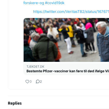
forskere-og
#covid19dk
https://twitter.com/VeritasTB2/status/16
TJEKDET.DK
Bestemte Pfizer-vacciner kan føre til død ifølge
0
2
Replies