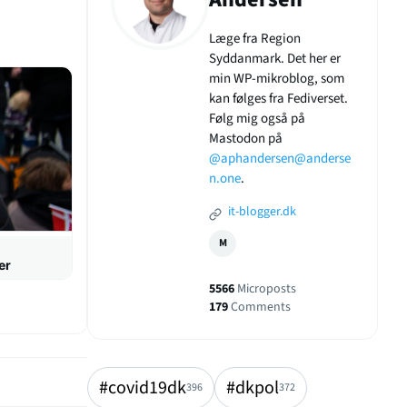
Læge fra Region
Syddanmark. Det her er
min WP-mikroblog, som
kan følges fra Fediverset.
Følg mig også på
Mastodon på
@aphandersen@anderse
n.one
.
it-blogger.dk
M
er
5566
Microposts
179
Comments
#covid19dk
#dkpol
396
372