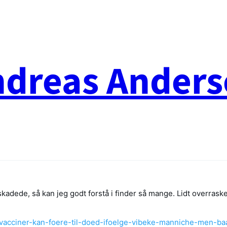
ndreas Anders
neskadede, så kan jeg godt forstå i finder så mange. Lidt overras
r-vacciner-kan-foere-til-doed-ifoelge-vibeke-manniche-men-b