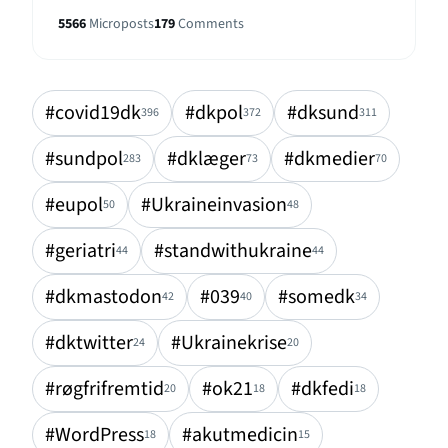
5566
Microposts
179
Comments
#covid19dk
#dkpol
#dksund
396
372
311
#sundpol
#dklæger
#dkmedier
283
73
70
#eupol
#Ukraineinvasion
50
48
#geriatri
#standwithukraine
44
44
#dkmastodon
#039
#somedk
42
40
34
#dktwitter
#Ukrainekrise
24
20
#røgfrifremtid
#ok21
#dkfedi
20
18
18
#WordPress
#akutmedicin
18
15