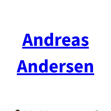
Spring
til
indhold
Andreas
Andersen