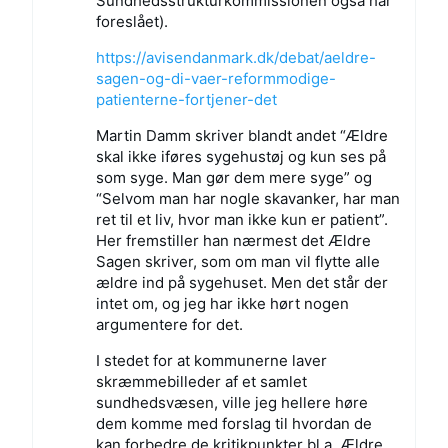
Sundhedsstrukturkommissionen også har
foreslået).
https://avisendanmark.dk/debat/aeldre-
sagen-og-di-vaer-reformmodige-
patienterne-fortjener-det
Martin Damm skriver blandt andet “Ældre
skal ikke iføres sygehustøj og kun ses på
som syge. Man gør dem mere syge” og
“Selvom man har nogle skavanker, har man
ret til et liv, hvor man ikke kun er patient”.
Her fremstiller han nærmest det Ældre
Sagen skriver, som om man vil flytte alle
ældre ind på sygehuset. Men det står der
intet om, og jeg har ikke hørt nogen
argumentere for det.
I stedet for at kommunerne laver
skræmmebilleder af et samlet
sundhedsvæsen, ville jeg hellere høre
dem komme med forslag til hvordan de
kan forbedre de kritikpunkter bl.a. Ældre