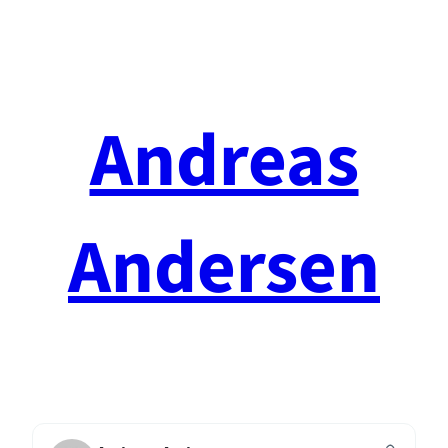
Spring
til
indhold
Andreas
Andersen