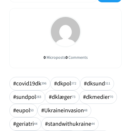
0
Microposts
0
Comments
#covid19dk
#dkpol
#dksund
396
372
311
#sundpol
#dklæger
#dkmedier
283
73
70
#eupol
#Ukraineinvasion
50
48
#geriatri
#standwithukraine
44
44