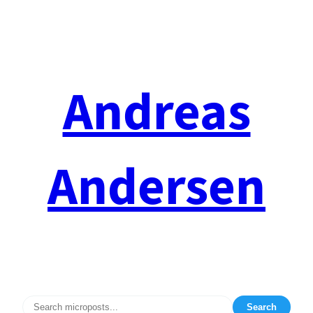
Spring
til
indhold
Andreas
Andersen
Search