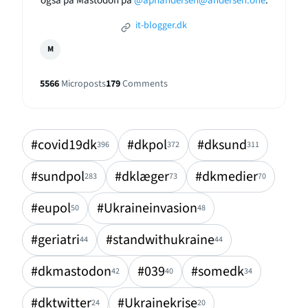
også på Mastodon på
@aphandersen@andersen.one
.
it-blogger.dk
M
5566
Microposts
179
Comments
#covid19dk
#dkpol
#dksund
396
372
311
#sundpol
#dklæger
#dkmedier
283
73
70
#eupol
#Ukraineinvasion
50
48
#geriatri
#standwithukraine
44
44
#dkmastodon
#039
#somedk
42
40
34
#dktwitter
#Ukrainekrise
24
20